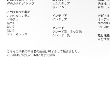
Webカタログ トップ
エクステリア
快適性・
ボディカラー
収納・ラ
このクルマの魅力
このクルマの魅力
インテリア
ナビ・オ
ドルチェ
インテリア
オーディ
魅力1
Nissan
魅力2
でもLink
グレード
魅力3
グレード別 主な装備
フォトギャラリー
グレード一覧
走行性能
走行性能
こちらに掲載の車種名の生産は終了させて頂きました。
2013年10月から2016年5月まで掲載