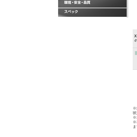
4
※
状
※
※
ま