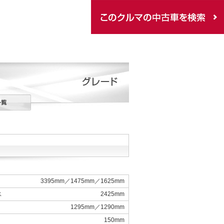
3395mm／1475mm／1625mm
ス
2425mm
1295mm／1290mm
150mm