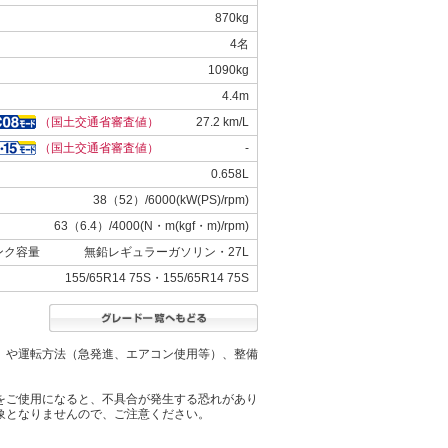
870kg
4名
1090kg
4.4m
（国土交通省審査値）
27.2 km/L
（国土交通省審査値）
-
0.658L
38（52）/6000(kW(PS)/rpm)
63（6.4）/4000(N・m(kgf・m)/rpm)
ンク容量
無鉛レギュラーガソリン・27L
155/65R14 75S・155/65R14 75S
）や運転方法（急発進、エアコン使用等）、整備
をご使用になると、不具合が発生する恐れがあり
象となりませんので、ご注意ください。