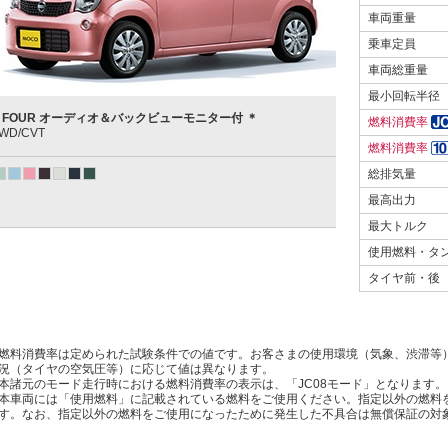
車両重量
乗車定員
車両総重量
最小回転半径
X FOUR オーディオ＆バックビューモニター付 ＊
燃料消費率
WD/CVT
燃料消費率
総排気量
最高出力
最大トルク
使用燃料・タ
タイヤ前・後
燃料消費率は定められた試験条件での値です。お客さまの使用環境（気象、渋滞等
況（タイヤの空気圧等）に応じて値は異なります。
本諸元のモード走行時における燃料消費率の表示は、「JC08モード」となります。
本車両には「使用燃料」に記載されている燃料をご使用ください。指定以外の燃料
す。なお、指定以外の燃料をご使用になったために発生した不具合は無償保証の対