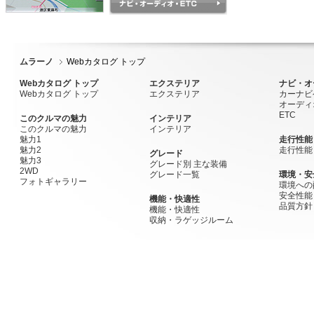
ムラーノ
Webカタログ トップ
Webカタログ トップ
エクステリア
ナビ・オ
Webカタログ トップ
エクステリア
カーナビ
オーディ
ETC
このクルマの魅力
インテリア
このクルマの魅力
インテリア
魅力1
走行性能
魅力2
走行性能
グレード
魅力3
グレード別 主な装備
2WD
グレード一覧
環境・安
フォトギャラリー
環境への
安全性能
機能・快適性
品質方針
機能・快適性
収納・ラゲッジルーム