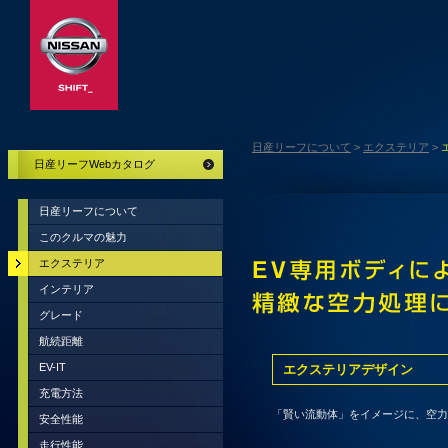
日産リーフについて
>
エクステリア
>
日産リーフWebカタログ
日産リーフについて
このクルマの魅力
エクステリア
インテリア
グレード
航続距離
EV-IT
エクステリアデザイン
充電方法
「賢い流動体」をイメージに、空力
安全性能
走行性能