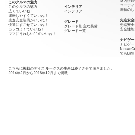
室内快適
このクルマの魅力
ユーティ
このクルマの魅力
インテリア
運転のし
広くていいね！
インテリア
運転しやすくていいね！
先進安全装備がいいね！
先進安全
グレード
快適にすごせていいね！
先進安全
グレード別 主な装備
カッコよくていいね！
安全性能
グレード一覧
ママにうれしい11のいいね！
ナビゲー
ナビゲー
Nissan
でもLink
こちらに掲載のデイズ ルークスの生産は終了させて頂きました。
2014年2月から2016年12月まで掲載