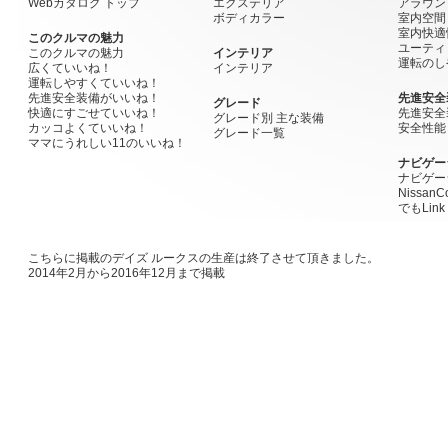
Webカタログ トップ
エクステリア
アラウン
ボディカラー
室内空間
室内快適
このクルマの魅力
ユーティ
このクルマの魅力
インテリア
運転のし
広くていいね！
インテリア
運転しやすくていいね！
先進安全装備がいいね！
先進安全
グレード
快適にすごせていいね！
先進安全
グレード別 主な装備
カッコよくていいね！
安全性能
グレード一覧
ママにうれしい11のいいね！
ナビゲー
ナビゲー
Nissan
でもLink
こちらに掲載のデイズ ルークスの生産は終了させて頂きました。
2014年2月から2016年12月まで掲載