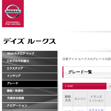
日産デイズ ルークスのグレードの
グレード一覧
2WD
駆動
トランス
エンジン
方式
ミッション
エクストロ