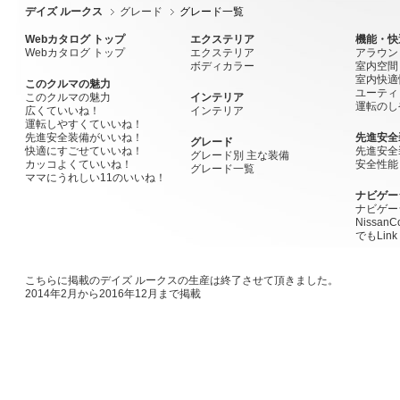
デイズ ルークス
グレード
グレード一覧
Webカタログ トップ
エクステリア
機能・快
Webカタログ トップ
エクステリア
アラウン
ボディカラー
室内空間
室内快適
このクルマの魅力
ユーティ
このクルマの魅力
インテリア
運転のし
広くていいね！
インテリア
運転しやすくていいね！
先進安全装備がいいね！
先進安全
グレード
快適にすごせていいね！
先進安全
グレード別 主な装備
カッコよくていいね！
安全性能
グレード一覧
ママにうれしい11のいいね！
ナビゲー
ナビゲー
Nissan
でもLink
こちらに掲載のデイズ ルークスの生産は終了させて頂きました。
2014年2月から2016年12月まで掲載