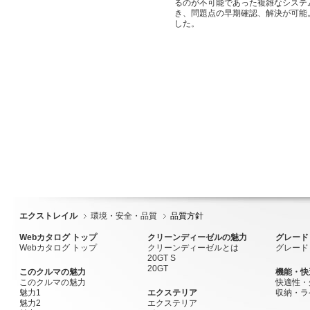
るのが不可能であった複雑なシステ
き、問題点の早期確認、解決が可能
した。
エクストレイル
環境・安全・品質
品質方針
Webカタログ トップ
クリーンディーゼルの魅力
グレード
Webカタログ トップ
クリーンディーゼルとは
グレード
20GT S
20GT
このクルマの魅力
機能・快
このクルマの魅力
快適性・
魅力1
エクステリア
収納・ラ
魅力2
エクステリア