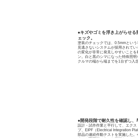
●キズやゴミを浮き上がらせる
ェック。
塗装のチェックでは、0.5mmとい
見逃さないシステムが採用されてい
の変化が非常に発見しやすいことを
ン。白と黒のシマになった特殊照明
クルマの端から端までを1台ずつ入
●開発段階で耐久性を確認し、
設計・試作作業と平行して、エクス
プ、EIPF（Electrical Integrati
部品の連続作動テストを実施した。