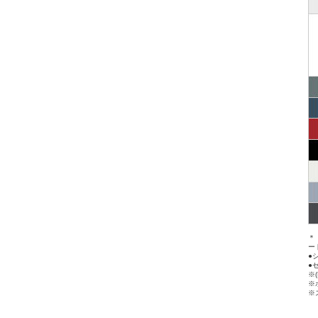
＊
ー
●
●
※
※
※