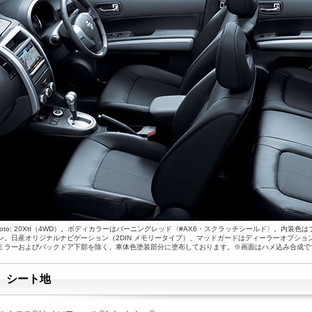
hoto: 20Xtt（4WD）。ボディカラーはバーニングレッド〈#AX6・スクラッチシールド〉。内
ン。日産オリジナルナビゲーション（2DIN メモリータイプ）、マッドガードはディーラーオプシ
ミラーおよびバックドア下部を除く、車体色塗装部分に塗布しております。※画面はハメ込み合成で
シート地