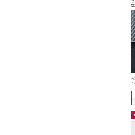
セ
防
内
ト