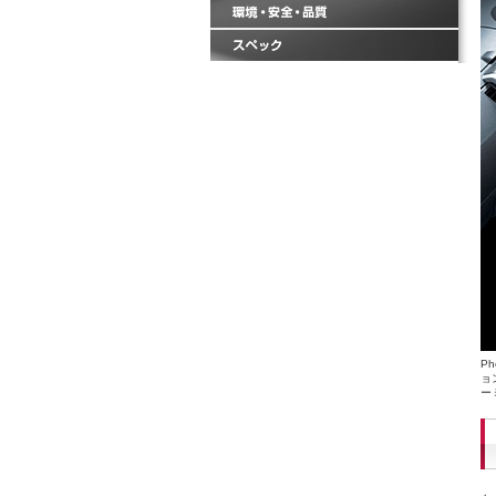
P
ョ
ー