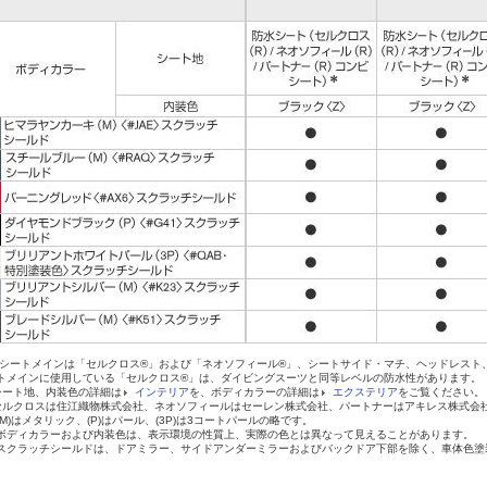
 シートメインは「セルクロス®」および「ネオソフィール®」、シートサイド・マチ、ヘッドレスト
トメインに使用している「セルクロス®」は、ダイビングスーツと同等レベルの防水性があります。
シート地、内装色の詳細は
インテリア
を、ボディカラーの詳細は
エクステリア
をご覧ください。
セルクロスは住江織物株式会社、ネオソフィールはセーレン株式会社、パートナーはアキレス株式会
(M)はメタリック、(P)はパール、(3P)は3コートパールの略です。
ボディカラーおよび内装色は、表示環境の性質上、実際の色とは異なって見えることがあります。
スクラッチシールドは、ドアミラー、サイドアンダーミラーおよびバックドア下部を除く、車体色塗