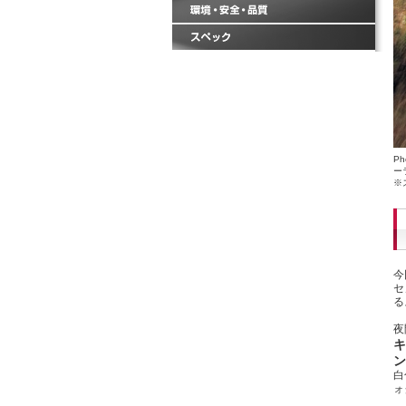
P
ー
※
今
セ
る
夜
キ
ン
白
ォ