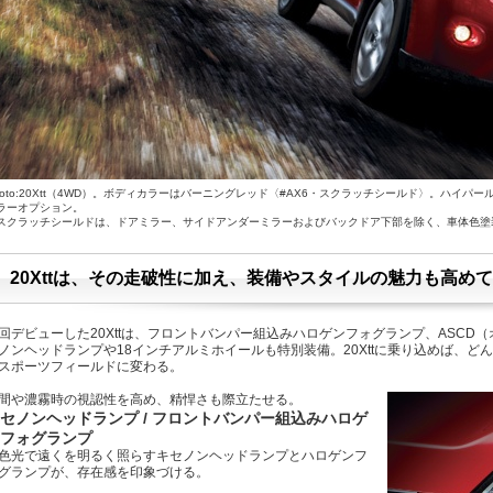
hoto:20Xtt（4WD）。ボディカラーはバーニングレッド〈#AX6・スクラッチシールド〉。ハイ
ラーオプション。
スクラッチシールドは、ドアミラー、サイドアンダーミラーおよびバックドア下部を除く、車体色塗
20Xttは、その走破性に加え、装備やスタイルの魅力も高め
回デビューした20Xttは、フロントバンパー組込みハロゲンフォグランプ、ASC
ノンヘッドランプや18インチアルミホイールも特別装備。20Xttに乗り込めば、
スポーツフィールドに変わる。
間や濃霧時の視認性を高め、精悍さも際立たせる。
セノンヘッドランプ / フロントバンパー組込みハロゲ
フォグランプ
色光で遠くを明るく照らすキセノンヘッドランプとハロゲンフ
グランプが、存在感を印象づける。