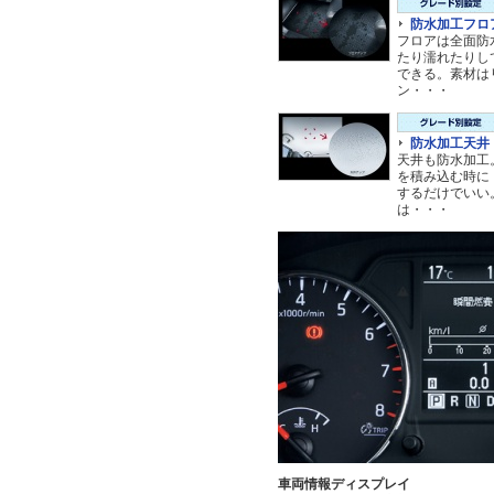
防水加工フロ
フロアは全面防
たり濡れたりし
できる。素材は
ン・・・
防水加工天井
天井も防水加工
を積み込む時に
するだけでいい
は・・・
車両情報ディスプレイ