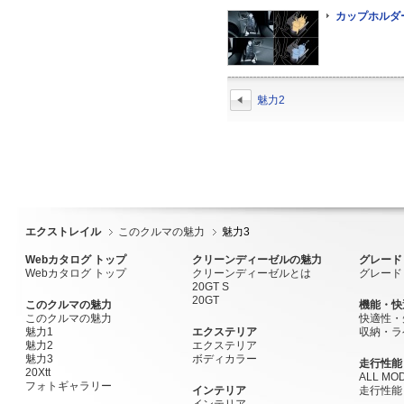
カップホルダ
魅力2
エクストレイル
このクルマの魅力
魅力3
Webカタログ トップ
クリーンディーゼルの魅力
グレード
Webカタログ トップ
クリーンディーゼルとは
グレード
20GT S
20GT
このクルマの魅力
機能・快
このクルマの魅力
快適性・
魅力1
エクステリア
収納・ラ
魅力2
エクステリア
魅力3
ボディカラー
走行性能
20Xtt
ALL MOD
フォトギャラリー
インテリア
走行性能