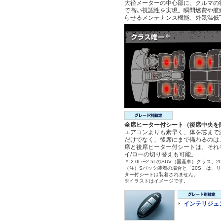
大径メーターの中心部に、クルマの
で高い視認性を実現。瞬間燃費や航
らせるメンテナンス機能、外気温低
全席ヒーター付シート（後席中央を
エアコンよりも素早く、体を芯まで
だけでなく、後席にまで備わるのは
席と後席ヒーター付シートは、それ
イ/ローの切り替えも可能。
＊ 2.0L〜2.5LのSUV（国産車）クラス。2
（注）Sパック装着の場合と「20S」は、
ター付シートは装着されません。
※イラストはイメージです。
インテリジェ