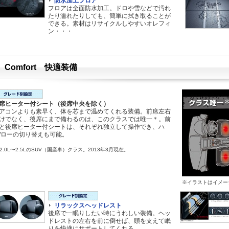
防水加工フロア
フロアは全面防水加工。ドロや雪などで汚れ
たり濡れたりしても、簡単に拭き取ることが
できる。素材はリサイクルしやすいオレフィ
ン・・・
Comfort 快適装備
席ヒーター付シート（後席中央を除く）
アコンよりも素早く、体を芯まで温めてくれる装備。前席左右
けでなく、後席にまで備わるのは、このクラスでは唯一＊。前
と後席ヒーター付シートは、それぞれ独立して操作でき、ハ
/ローの切り替えも可能。
 2.0L〜2.5LのSUV（国産車）クラス。2013年3月現在。
※イラストはイメー
リラックスヘッドレスト
後席で一眠りしたい時にうれしい装備。ヘッ
ドレストの左右を前に倒せば、頭を支えて眠
りを快適にサポートしてくれる。