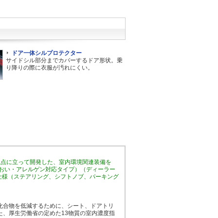
ドア一体シルプロテクター
サイドシル部分までカバーするドア形状。乗
り降りの際に衣服が汚れにくい。
視点に立って開発した、室内環境関連装備を
におい・アレルゲン対応タイプ）（ディーラー
菌仕様（ステアリング、シフトノブ、パーキング
化合物を低減するために、シート、ドアトリ
、厚生労働省の定めた13物質の室内濃度指