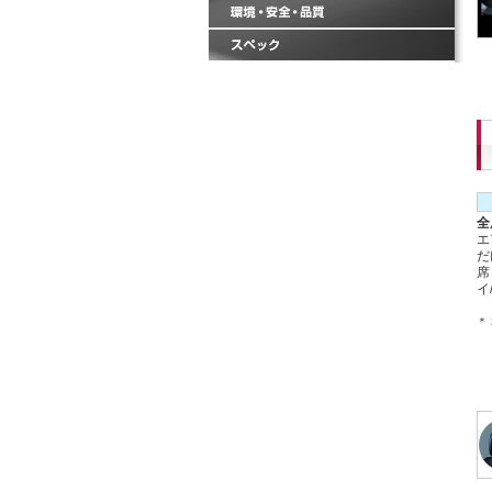
全
エ
だ
席
イ
＊