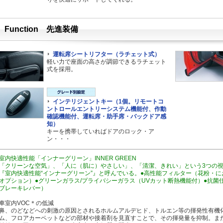
Function 先進装備
運転席シートリフター（ラチェット式）
軽い力で座面の高さが調節できるラチェット
式を採用。
インテリジェントキー（1個。リモートコ
ントロールエントリーシステム機能付、作動
確認機能付、運転席・助手席・バックドア感
知）
キーを携帯していればドアのロック・ア
ン・・・
室内快適性能「インナーグリーン」INNER GREEN
「クリーンな空気」、「人に（肌に）やさしい」、「清潔、きれい」という3つの
『室内快適性能“インナーグリーン”』と呼んでいる。●高性能フィルター（花粉・
オプション）●グリーンガラス/プライバシーガラス（UVカット断熱機能付）●抗
ブレーキレバー）
車室内VOC＊の低減
鼻、のどなどへの刺激の原因とされるホルムアルデヒド、トルエン等の揮発性有機
ム、フロアカーペットなどの部材や接着剤を見直すことで、その揮発量を抑制。また