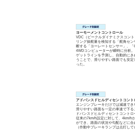
ヨーモーメントコントロール
VDC（ビークルダイナミクスコン
リング操舵量を検知する「舵角セン
断する「ヨーレートセンサー」、「
4WDコンピューターが瞬時に分析
ゲットラインを予測し、自動的にき
うことで、滑りやすい路面でも安定
った。
アドバンスドヒルディセントコント
エンジンブレーキだけでは減速でき
滑りやすい路面を一定の車速で下る
ドバンスドヒルディセントコントロ
従来の7km/h設定に対して、4km/h
ができ、路面の状況や勾配などに合
（作動中ブレーキランプは点灯して