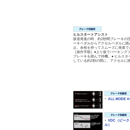
ヒルスタートアシスト
坂道発進の時、約2秒間ブレーキの
ーキペダルからアクセルペダルに踏
止。余裕を持ってスムーズに発進で
［操作手順］●上り坂でパーキング
ブレーキを踏んで待機。● ヒルス
している約2秒の間に、アクセルに
ALL MODE 4
VDC（ビー
ル）