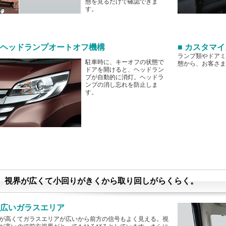
態を見るだけで確認できま
す。
■ ヘッドランプオートオフ機構
■ カスタマ
ランプ類やドアミ
駐車時に、キーオフの状態で
態から、お客さま
ドアを開けると、ヘッドラン
プが自動的に消灯。ヘッドラ
ンプの消し忘れを防止しま
す。
視界が広くて小回りがきくから取り回しがらくらく。
■ 広いガラスエリア
が高くてガラスエリアが広いから前方の信号もよく見える。視