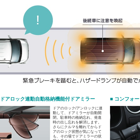
■ ドアロック連動自動格納機能付ドアミラー
■ コンフォ
ドアのロック/アンロックに連
動して、ドアミラーが自動開
閉。駐車時の格納忘れ、発進
時の出し忘れを解消します。
さらにクルマを離れてからド
アのロック状態が気になって
も、その場でドアミラーの状