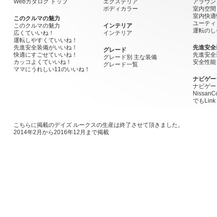
Webカタログ トップ
エクステリア
アラウン
ボディカラー
室内空間
室内快適
このクルマの魅力
ユーティ
このクルマの魅力
インテリア
運転のし
広くていいね！
インテリア
運転しやすくていいね！
先進安全装備がいいね！
先進安全
グレード
快適にすごせていいね！
先進安全
グレード別 主な装備
カッコよくていいね！
安全性能
グレード一覧
ママにうれしい11のいいね！
ナビゲー
ナビゲー
Nissan
でもLink
こちらに掲載のデイズ ルークスの生産は終了させて頂きました。
2014年2月から2016年12月まで掲載