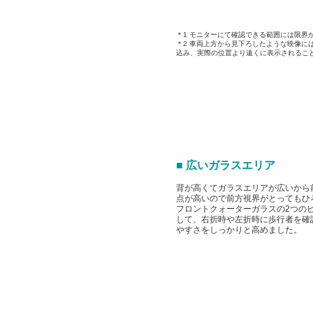
＊1 モニターにて確認できる範囲には限
＊2 車両上方から見下ろしたような映像
込み、実際の位置より遠くに表示されるこ
■ 広いガラスエリア
背が高くてガラスエリアが広いから
点が高いので前方視界がとってもひ
フロントクォーターガラスの2つの
して、右折時や左折時に歩行者を確
やすさをしっかりと高めました。