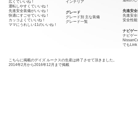
運転のし
広くていいね！
インテリア
運転しやすくていいね！
先進安全装備がいいね！
先進安全
グレード
快適にすごせていいね！
先進安全
グレード別 主な装備
カッコよくていいね！
安全性能
グレード一覧
ママにうれしい11のいいね！
ナビゲー
ナビゲー
Nissan
でもLink
こちらに掲載のデイズ ルークスの生産は終了させて頂きました。
2014年2月から2016年12月まで掲載