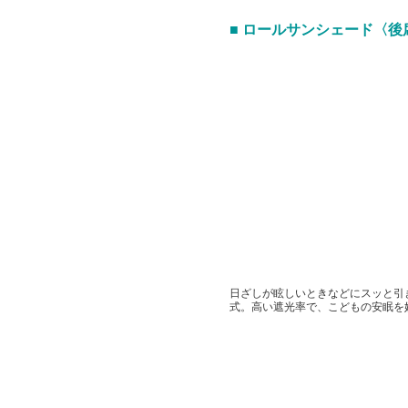
■ ロールサンシェード〈後
日ざしが眩しいときなどにスッと引
式。高い遮光率で、こどもの安眠を