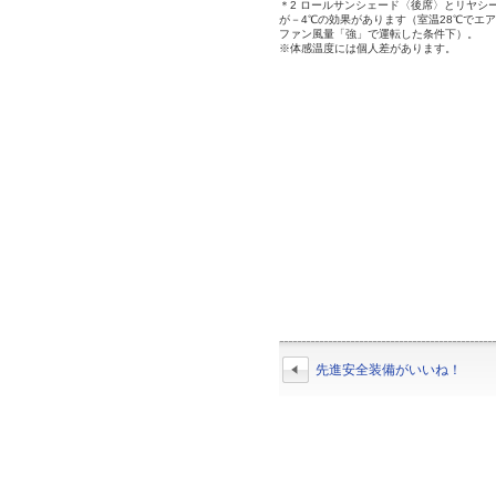
＊2 ロールサンシェード〈後席〉とリヤシ
が－4℃の効果があります（室温28℃でエ
ファン風量「強」で運転した条件下）。
※体感温度には個人差があります。
先進安全装備がいいね！