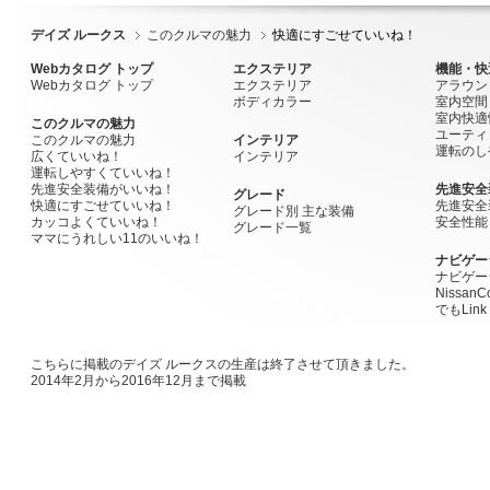
デイズ ルークス
このクルマの魅力
快適にすごせていいね！
Webカタログ トップ
エクステリア
機能・快
Webカタログ トップ
エクステリア
アラウン
ボディカラー
室内空間
室内快適
このクルマの魅力
ユーティ
このクルマの魅力
インテリア
運転のし
広くていいね！
インテリア
運転しやすくていいね！
先進安全装備がいいね！
先進安全
グレード
快適にすごせていいね！
先進安全
グレード別 主な装備
カッコよくていいね！
安全性能
グレード一覧
ママにうれしい11のいいね！
ナビゲー
ナビゲー
Nissan
でもLink
こちらに掲載のデイズ ルークスの生産は終了させて頂きました。
2014年2月から2016年12月まで掲載