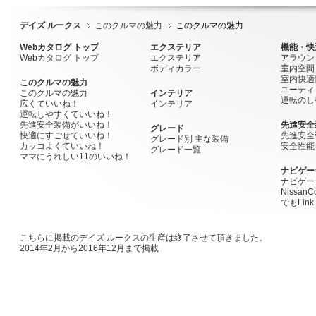
デイズ ルークス
このクルマの魅力
このクルマの魅力
Webカタログ トップ
エクステリア
機能・快
Webカタログ トップ
エクステリア
アラウン
ボディカラー
室内空間
室内快適
このクルマの魅力
ユーティ
このクルマの魅力
インテリア
運転のし
広くていいね！
インテリア
運転しやすくていいね！
先進安全装備がいいね！
先進安全
グレード
快適にすごせていいね！
先進安全
グレード別 主な装備
カッコよくていいね！
安全性能
グレード一覧
ママにうれしい11のいいね！
ナビゲー
ナビゲー
Nissan
でもLink
こちらに掲載のデイズ ルークスの生産は終了させて頂きました。
2014年2月から2016年12月まで掲載