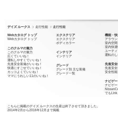
デイズ ルークス
走行性能
走行性能
Webカタログ トップ
エクステリア
機能・快
Webカタログ トップ
エクステリア
アラウン
ボディカラー
室内空間
室内快適
このクルマの魅力
ユーティ
このクルマの魅力
インテリア
運転のし
広くていいね！
インテリア
運転しやすくていいね！
先進安全装備がいいね！
先進安全
グレード
快適にすごせていいね！
先進安全
グレード別 主な装備
カッコよくていいね！
安全性能
グレード一覧
ママにうれしい11のいいね！
ナビゲー
ナビゲー
Nissan
でもLink
こちらに掲載のデイズ ルークスの生産は終了させて頂きました。
2014年2月から2016年12月まで掲載