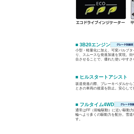
■ 3B20エンジン
小型・軽量化に加え、可変バルブタ
り、スムースな発進加速を実現。街
合させることで、優れた使いやすさ
■ ヒルスタートアシスト
坂道発進の際、ブレーキペダルから
ときの車両の後退を防止。安心して
■ フルタイム4WD
通常はFF（前輪駆動）に近い駆動
輪へより多くの駆動力を配分。雪道
す。