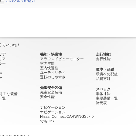
このクルマの魅力
くていいね！
リア
機能・快適性
走行性能
リア
アラウンドビューモニター
走行性能
ラー
室内空間
室内快適性
環境・品質
ユーティリティ
ア
環境への配慮
運転のしやすさ
ア
品質方針
先進安全装備
スペック
先進安全装備
別 主な装備
車体寸法
安全性能
一覧
主要装備一覧
諸元表
ナビゲーション
ナビゲーション
NissanConnect CARWINGSいつ
でもLink