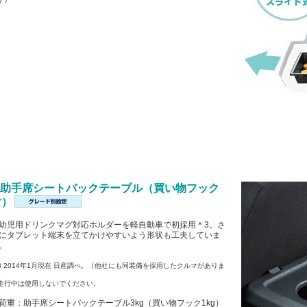
■ 助手席シートバックテーブル（買い物フック
付）
幼児用ドリンクマグ対応ホルダーを軽自動車で初採用＊3。さ
にタブレット端末を立てかけやすいよう形状も工夫していま
。
3 2014年1月現在 日産調べ。（他社にも同装備を採用したクルマがありま
）
走行中は使用しないでください。
荷重：助手席シートバックテーブル3kg（買い物フック1kg）