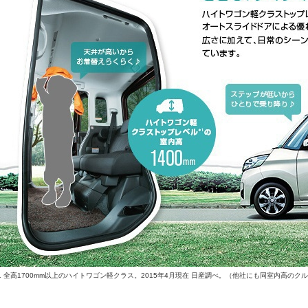
1 全高1700mm以上のハイトワゴン軽クラス。2015年4月現在 日産調べ。（他社にも同室内高のク